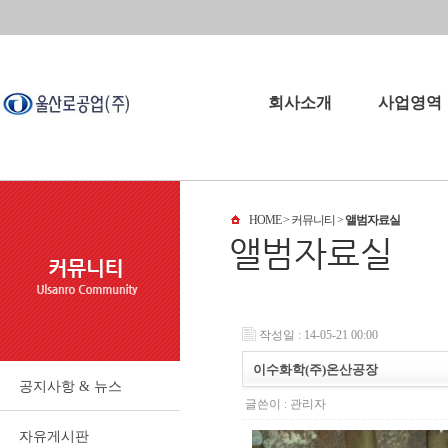
회사소개
사업영역
회사소개
사업영역
HOME
> 커뮤니티 >
앨범자료실
회사연혁
오시는길
파트너
작성일 : 14-05-21 00:00
이수화학(주)온산공장
공지사항 & 뉴스
글쓴이 :
관리자
자유게시판