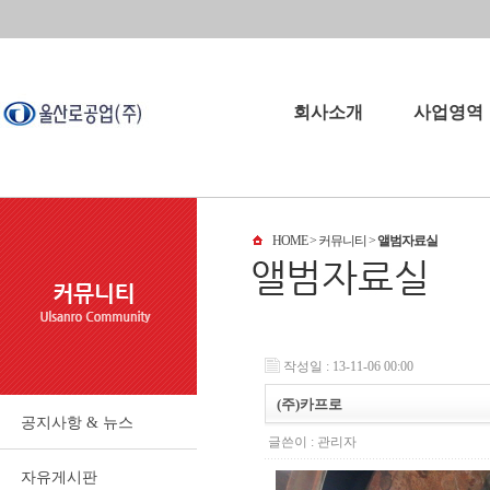
회사소개
사업영역
회사소개
사업영역
HOME
> 커뮤니티 >
앨범자료실
회사연혁
오시는길
파트너
작성일 : 13-11-06 00:00
(주)카프로
공지사항 & 뉴스
글쓴이 :
관리자
자유게시판