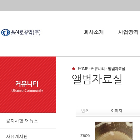
회사소개
사업영역
회사소개
사업영역
HOME
> 커뮤니티 >
앨범자료실
회사연혁
오시는길
파트너
번호
이미지
공지사항 & 뉴스
33020
자유게시판